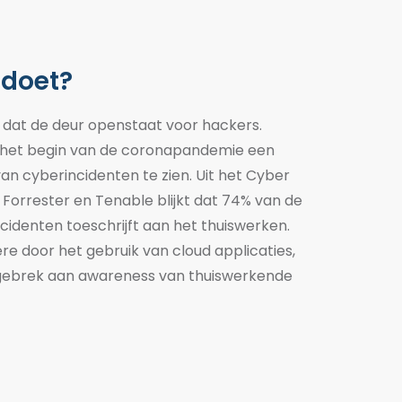
s doet?
iet dat de deur openstaat voor hackers.
het begin van de
coronapandemie
een
van cyberincidenten te zie
n.
Uit
het Cyber
n
Forrester
en
Tenable
blijkt dat
74% van de
cidenten toeschrijft aan
het thuiswerken.
re door het gebruik van
cloud
applicaties,
gebrek aan awareness
van thuiswerkende