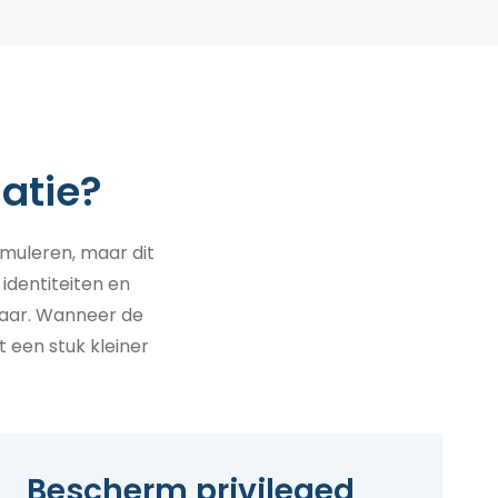
atie?
imuleren, maar dit
identiteiten en
aar. Wanneer de
t
een stuk kleiner
Bescherm privileged