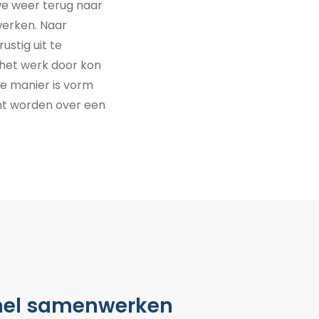
we
weer terug naar
werken.
Naar
rustig uit te
het werk door kon
ige manier
is vorm
t worden over
een
snel samenwerken