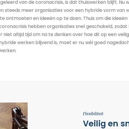
geleerd van de coronacrisis,
is dat thuiswerken
blijft
.
Nu 
zen steeds meer organisaties voor een hybride vorm van 
te ontmoeten en ideeën op te doen
. Thuis om die
ideeën
 coronacrisis hebben
organisaties snel geschakeld, zodat
 niet altijd tijd
om na te denken over
hoe dit op een veil
hybride werken
blijvend
is, moet er
nu wél
goed nagedach
werken
.
Flexibiliteit
Veilig en 