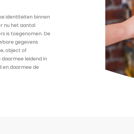
oe identiteiten binnen
r nu het aantal
fors is toegenomen. De
ouwbare gegevens
e, object of
is daarmee leidend in
id en daarmee de