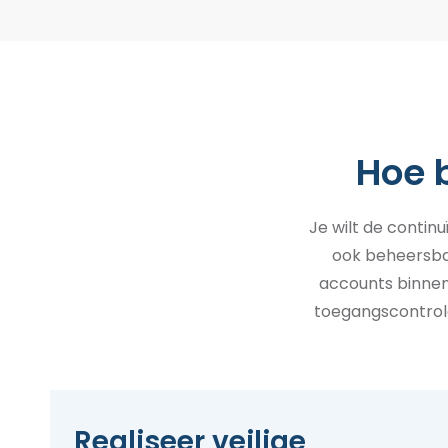
Hoe 
Je wilt de contin
ook beheersbaa
accounts binnen
toegangscontrole
Realiseer veilige