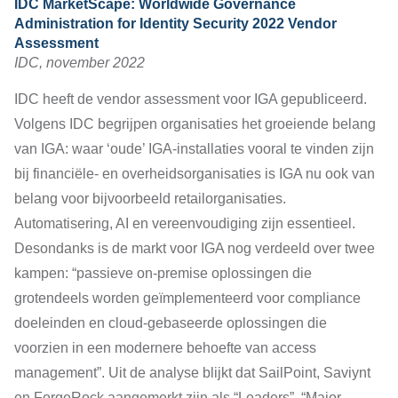
IDC MarketScape: Worldwide Governance
Administration for Identity Security 2022 Vendor
Assessment
IDC, november 2022
IDC heeft de vendor assessment voor IGA gepubliceerd.
Volgens IDC begrijpen organisaties het groeiende belang
van IGA: waar ‘oude’ IGA-installaties vooral te vinden zijn
bij financiële- en overheidsorganisaties is IGA nu ook van
belang voor bijvoorbeeld retailorganisaties.
Automatisering, AI en vereenvoudiging zijn essentieel.
Desondanks is de markt voor IGA nog verdeeld over twee
kampen: “passieve on-premise oplossingen die
grotendeels worden geïmplementeerd voor compliance
doeleinden en cloud-gebaseerde oplossingen die
voorzien in een modernere behoefte van access
management”. Uit de analyse blijkt dat SailPoint, Saviynt
en ForgeRock aangemerkt zijn als “Leaders”.
“Major